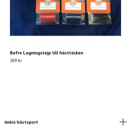
Befre Lagningstejp till hästtäcken
L
269 kr
2
Ankis hästsport