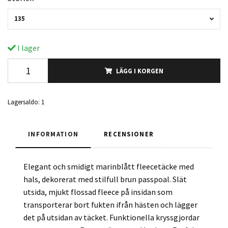
135
I lager
LÄGG I KORGEN
Lagersaldo:
1
INFORMATION
RECENSIONER
Elegant och smidigt marinblått fleecetäcke med
hals, dekorerat med stilfull brun passpoal. Slät
utsida, mjukt flossad fleece på insidan som
transporterar bort fukten ifrån hästen och lägger
det på utsidan av täcket. Funktionella kryssgjordar