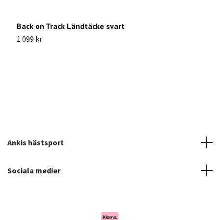
Back on Track Ländtäcke svart
L
1 099 kr
7
Ankis hästsport
Sociala medier