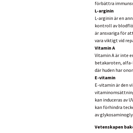
förbättra immunsvar
L-arginin
L-arginin är en an
kontroll av blodfl
är ansvariga för a
vara viktigt vid re
Vitamin A
Vitamin A är inte 
betakaroten, alfa-
där huden har onor
E-vitamin
E-vitamin är den vi
vitaminomsättninge
kan induceras av UV
kan förhindra tecke
av glykosaminoglyk
Vetenskapen bak