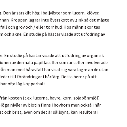
Den är särskilt hög i baljväxter som lucern, klöver,
innan. Kroppen lagrar inte överskott av zink så det måste
all och grov och / eller torr hud. Hos människor tas
sem och akne. En studie på hästar visade att utfodring av
. En studie på hästar visade att utfodring av organisk
tionen av dermala papillaceller som är celler involverade
från män med håravfall har visat sig vara lägre än de utan
eder till förändringar i hårfärg. Detta beror på att
har ofta låg kopparhalt.
från kosten (t.ex. lucerna, havre, korn, sojabönmjöl)
öga nivåer av biotin finns i hovhorn men också i hår.
t och brist, även om det är sällsynt, kan resultera i