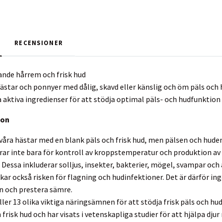
RECENSIONER
ande hårrem och frisk hud
hästar och ponnyer med dålig, skavd eller känslig och öm päls och
 aktiva ingredienser för att stödja optimal päls- och hudfunktion
ion
se våra hästar med en blank päls och frisk hud, men pälsen och hude
ar inte bara för kontroll av kroppstemperatur och produktion av
 Dessa inkluderar solljus, insekter, bakterier, mögel, svampar oc
ökar också risken för flagning och hudinfektioner. Det är därför in
n och prestera sämre.
ller 13 olika viktiga näringsämnen för att stödja frisk päls och h
frisk hud och har visats i vetenskapliga studier för att hjälpa dju