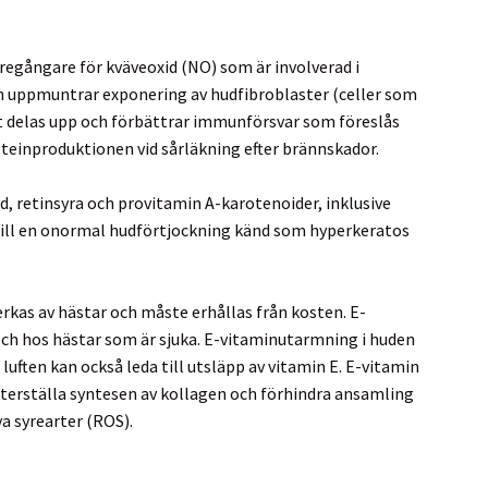
öregångare för kväveoxid (NO) som är involverad i
ren uppmuntrar exponering av hudfibroblaster (celler som
tt delas upp och förbättrar immunförsvar som föreslås
roteinproduktionen vid sårläkning efter brännskador.
d, retinsyra och provitamin A-karotenoider, inklusive
till en onormal hudförtjockning känd som hyperkeratos
erkas av hästar och måste erhållas från kosten. E-
ch hos hästar som är sjuka. E-vitaminutarmning i huden
 luften kan också leda till utsläpp av vitamin E. E-vitamin
 återställa syntesen av kollagen och förhindra ansamling
a syrearter (ROS).