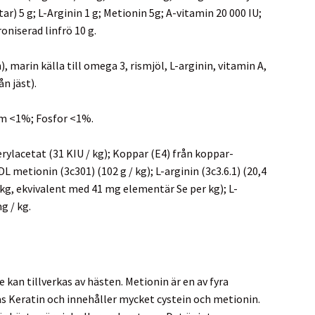
) 5 g; L-Arginin 1 g; Metionin 5g; A-vitamin 20 000 IU;
niserad linfrö 10 g.
marin källa till omega 3, rismjöl, L-arginin, vitamin A,
ån jäst).
um <1%; Fosfor <1%.
erylacetat (31 KIU / kg); Koppar (E4) från koppar-
L metionin (3c301) (102 g / kg); L-arginin (3c3.6.1) (20,4
 / kg, ekvivalent med 41 mg elementär Se per kg); L-
g / kg.
kan tillverkas av hästen. Metionin är en av fyra
as Keratin och innehåller mycket cystein och metionin.