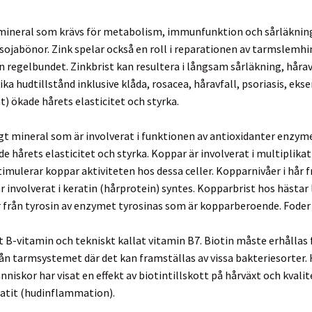
t mineral som krävs för metabolism, immunfunktion och sårläkning. 
h sojabönor. Zink spelar också en roll i reparationen av tarmslemh
 regelbundet. Zinkbrist kan resultera i långsam sårläkning, håravf
lika hudtillstånd inklusive klåda, rosacea, håravfall, psoriasis, ek
t) ökade hårets elasticitet och styrka.
gt mineral som är involverat i funktionen av antioxidanter enzymer
e hårets elasticitet och styrka. Koppar är involverat i multiplika
 stimulerar koppar aktiviteten hos dessa celler. Kopparnivåer i hår 
r involverat i keratin (hårprotein) syntes. Kopparbrist hos hästar l
från tyrosin av enzymet tyrosinas som är kopparberoende. Foder 
gt B-vitamin och tekniskt kallat vitamin B7. Biotin måste erhållas 
ån tarmsystemet där det kan framställas av vissa bakteriesorter. H
nniskor har visat en effekt av biotintillskott på hårväxt och kvalite
matit (hudinflammation).