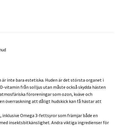
 hud
n är inte bara estetiska. Huden är det största organet i
 D-vitamin från solljus utan måste också skydda hästen
h atmosfäriska föroreningar som ozon, kväve och
gen överraskning att dåligt hudskick kan få hästar att
ud, inklusive Omega 3-fettsyror som främjar både en
r med insektsbitkänslighet. Andra viktiga ingredienser för