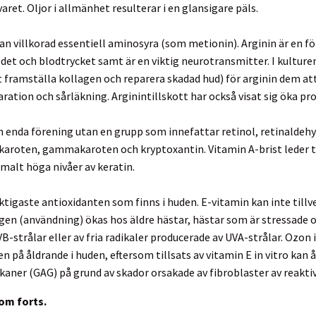
et. Oljor i allmänhet resulterar i en glansigare päls.
nan villkorad essentiell aminosyra (som metionin). Arginin är en f
ödet och blodtrycket samt är en viktig neurotransmitter. I kultu
tt framställa kollagen och reparera skadad hud) för arginin dem a
paration och sårläkning. Arginintillskott har också visat sig öka p
en enda förening utan en grupp som innefattar retinol, retinaldehy
karoten, gammakaroten och kryptoxantin. Vitamin A-brist leder 
malt höga nivåer av keratin.
ktigaste antioxidanten som finns i huden. E-vitamin kan inte tillv
n (användning) ökas hos äldre hästar, hästar som är stressade o
B-strålar eller av fria radikaler producerade av UVA-strålar. Ozon i
n på åldrande i huden, eftersom tillsats av vitamin E in vitro kan
aner (GAG) på grund av skador orsakade av fibroblaster av reaktiv
om forts.