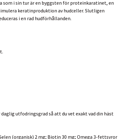
a som i sin tur är en byggsten för proteinkaratinet, en
timulera keratinproduktion av hudceller. Slutligen
educeras i en rad hudförhållanden.
t.
r daglig utfodringsgrad så att du vet exakt vad din häst
; Selen (organisk) 2 mg; Biotin 30 mg; Omega 3-fettsyror