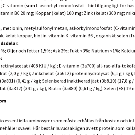
 C-vitamin (som L-ascorbyl-monofosfat - biotillgängligt för hästar
itamin B6 20 mg; Koppar (kelat) 100 mg; Zink (kelat) 300 mg; mikro
:
ö, metionin, metylsulfonylmetan, askorbylmonofosfat (C-vitamin), 
nk, kelat koppar, biotin, vitamin K, vitamin B6 , organiskt selen (fr
ndsdelar:
1%; Oljor och fetter 1,5%; Ask 2%; Fukt <3%; Natrium <1%; Kalci
):
retinylacetat (408 KIU / kg); E-vitamin (3a700) all-rac-alfa-tokof
t (2,0 g / kg); Zinkchelat (3b612) proteinhydrolysat (6,1 g / kg); D
 (3a831) (0,41 g / kg); Seleniserad inaktiverad jäst (3b8.10) (17,8 g
 (3a312) (341 g / kg); Biotin (3a880) (0,61 g / kg). Selen (E8) 19 m
kom
io essentiella aminosyror som måste erhållas från kosten och inte 
ehåller svavel. Hår består huvudsakligen av ett protein som kall