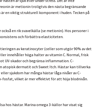
 hästen är sjuk eller under stress. Det är inte
 treonin är metionin troligtvis den nästa begränsande
m är en viktig strukturell komponent i huden. Tecken på
ckså en rik svavelkälla (se metionin). Hos personer i
konsistens och förbättra elasticiteten.
entieringen av keratinocyter (celler som utgör 90% av det
ller innehåller höga halter av vitamin C. Normal, frisk
 mot UV-skador och begränsa inflammation. C-
om atopisk dermatit och Sweet Itch. Hästar kan tillverka
er eller sjukdom har många hästar låga nivåer av C-
osfat, vilket är mer effektivt för att höja blodnivån.
lsa hos hästar. Marina omega 3-källor har visat sig