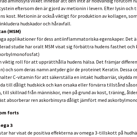
orad aminosyra vilket innebär att den inte är nödvändig förutom när
ystein eftersom den är gjord av metionin i levern. Efter lysin och
ns kost. Metionin är också viktigt för produktion av kollagen, so
inkludera hudskador och håravfall.
tan (MSM)
a applikationer för dess antiinflammatoriska egenskaper. Det är o
erad studie har oralt MSM visat sig förbättra hudens fasthet och 
korbylmonofosfat)
 viktig roll för att upprätthålla hudens hälsa. Det främjar differ
den) och som deras namn antyder gör de proteinet Keratin. Dessa ce
alter C-vitamin för att säkerställa en intakt hudbarriär, skydda
da till dåligt hudskick och kan orsaka eller förvärra tillstånd sås
, till skillnad från människor, men på grund av kost, träning, åld
Häst absorberar ren askorbinsyra dåligt jämfört med askorbylmono-f
om forts
mega 3
star har visat de positiva effekterna av omega 3-tillskott på hudhä