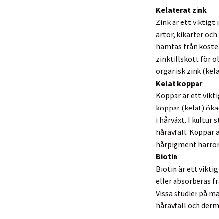
Kelaterat zink
Zink är ett viktig
ärtor, kikärter oc
hämtas från kosten
zinktillskott för o
organisk zink (kela
Kelat koppar
Koppar är ett vikti
koppar (kelat) ökad
i hårväxt. I kultur
håravfall. Koppar ä
hårpigment härrör 
Biotin
Biotin är ett vikti
eller absorberas fr
Vissa studier på mä
håravfall och der