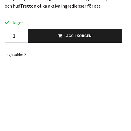
och hudTretton olika aktiva ingredienser för att
I lager
LÄGG I KORGEN
Lagersaldo:
2