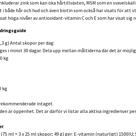
 inkluderar zink som kan öka hårtillväxten, MSM som en svavelskäll
i både hår och hud och även biotin som också har visats för att s
oat höga nivåer av antioxidant-vitamin C och E som har visat sig r
odringsguide
,3 g) Antal skopor per dag:
es i minst 30 dagar. Dela upp mellan måltiderna där det är möjlig
0 kg
0 kg
t rekommenderade intaget.
den är öppenhet. Det är därför vi listar alla aktiva ingredienser pe
er
:
(75 ml = 3 x 25 ml skopor; 49 g) ger: E-vitamin (naturligt) 1500IU