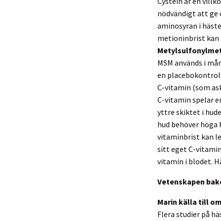
Cystein är en villk
nödvändigt att ge c
aminosyran i häste
metioninbrist kan 
Metylsulfonylme
MSM används i mång
en placebokontroll
C-vitamin (som as
C-vitamin spelar en
yttre skiktet i hu
hud behöver höga h
vitaminbrist kan le
sitt eget C-vitamin
vitamin i blodet. 
Vetenskapen bak
Marin källa till o
Flera studier på hä