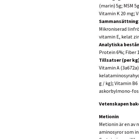
(marin) 5g; MSM 5g;
Vitamin K 20 mg; V
Sammansättning
Mikroniserad linfr
vitamin E, kelat zi
Analytiska bestå
Protein 6%; Fiber 
Tillsatser (per kg
Vitamin A (3a672a) 
kelataminosyrahydra
g / kg); Vitamin B6
askorbylmono-fosfat
Vetenskapen ba
Metionin
Metionin är en av n
aminosyror som inn