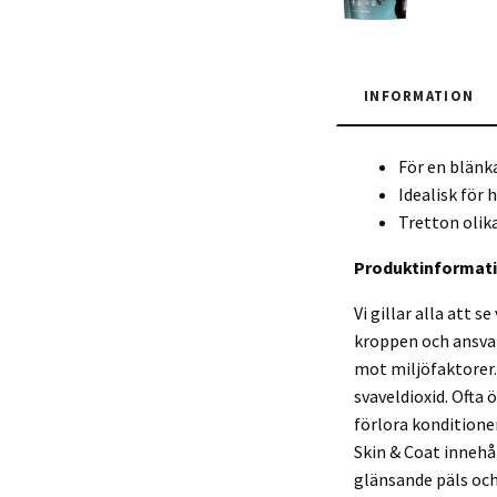
INFORMATION
För en blänk
Idealisk för 
Tretton olika
Produktinformat
Vi gillar alla att 
kroppen och ansvar
mot miljöfaktorer.
svaveldioxid. Ofta 
förlora konditione
Skin & Coat innehå
glänsande päls och 