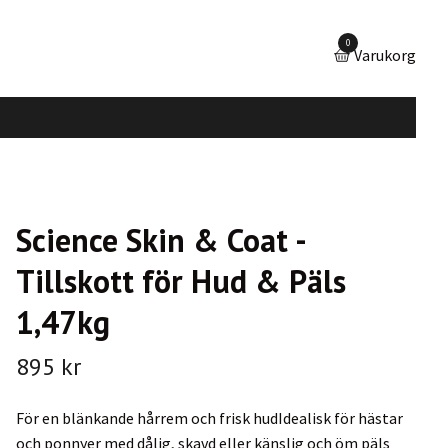
0
Varukorg
Science Skin & Coat -
Tillskott för Hud & Päls
1,47kg
895 kr
För en blänkande hårrem och frisk hudIdealisk för hästar
och ponnyer med dålig, skavd eller känslig och öm päls