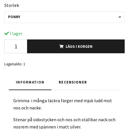
Storlek
PONNY
I lager
LÄGG I KORGEN
Lagersaldo:
1
INFORMATION
RECENSIONER
Grimma i många läckra färger med mjuk ludd mot
nos och nacke.
Stenar på sidostycken och nos och ställbar nack och
nosrem med spännen i matt silver.