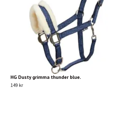
HG Dusty grimma thunder blue.
B
149 kr
3