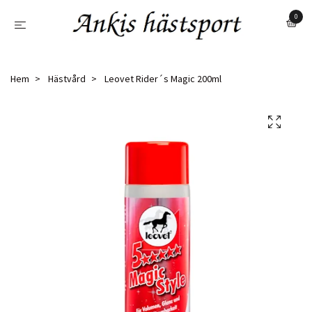
0
Hem
Hästvård
Leovet Rider´s Magic 200ml