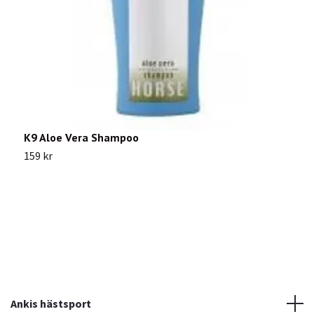
K9 Aloe Vera Shampoo
N
159 kr
1
Ankis hästsport