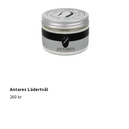
Antares Lädertvål
S
260 kr
1