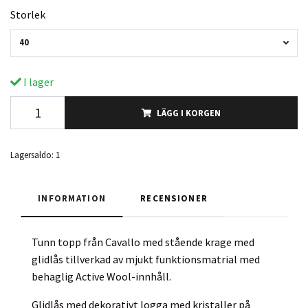
Storlek
40
I lager
LÄGG I KORGEN
Lagersaldo:
1
INFORMATION
RECENSIONER
Tunn topp från Cavallo med stående krage med
glidlås tillverkad av mjukt funktionsmatrial med
behaglig Active Wool-innhåll.
Glidlås med dekorativt logga med kristaller på