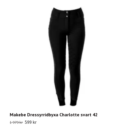
Makebe Dressyrridbyxa Charlotte svart 42
A
599 kr
1 979 kr
6