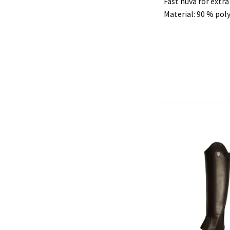
Fast huva för extra
Material: 90 % pol