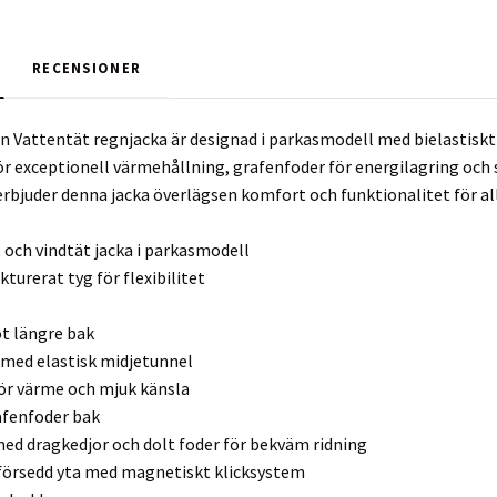
RECENSIONER
en Vattentät regnjacka är designad i parkasmodell med bielastisk
för exceptionell värmehållning, grafenfoder för energilagring oc
rbjuder denna jacka överlägsen komfort och funktionalitet för all
t och vindtät jacka i parkasmodell
kturerat tyg för flexibilitet
t längre bak
 med elastisk midjetunnel
för värme och mjuk känsla
fenfoder bak
med dragkedjor och dolt foder för bekväm ridning
örsedd yta med magnetiskt klicksystem