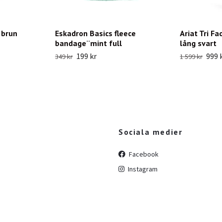
 brun
Eskadron Basics fleece
Ariat Tri Fa
bandage¨mint full
lång svart
199 kr
999 
349 kr
1 599 kr
Sociala medier
Facebook
Instagram