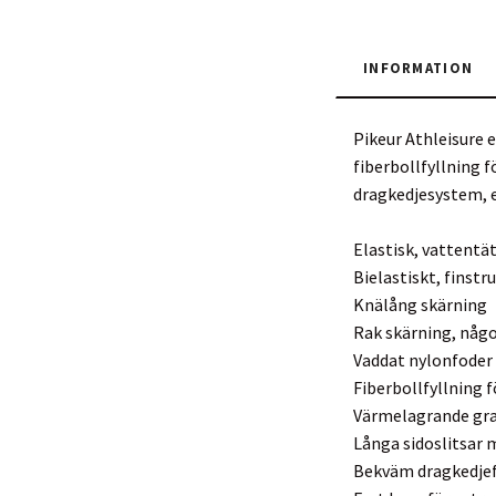
INFORMATION
Pikeur Athleisure 
fiberbollfyllning 
dragkedjesystem, e
Elastisk, vattentä
Bielastiskt, finstru
Knälång skärning
Rak skärning, någo
Vaddat nylonfoder
Fiberbollfyllning 
Värmelagrande gra
Långa sidoslitsar 
Bekväm dragkedjef