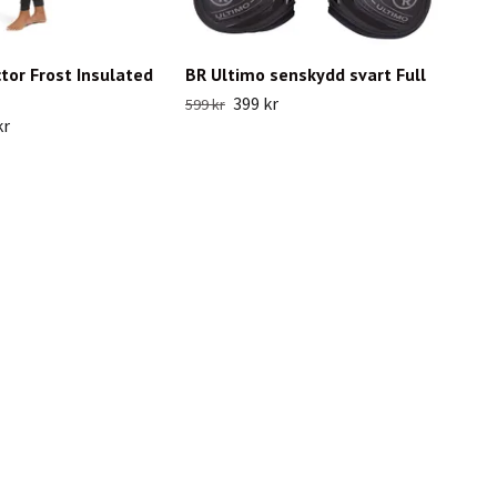
ctor Frost Insulated
BR Ultimo senskydd svart Full
399 kr
599 kr
kr