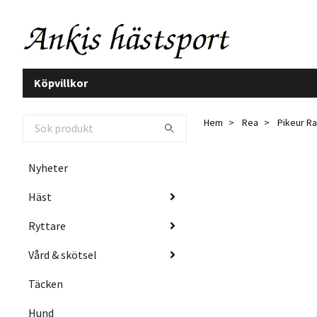
Köpvillkor
Hem
Rea
Pikeur Ra
Nyheter
Häst
Ryttare
Vård & skötsel
Täcken
Hund