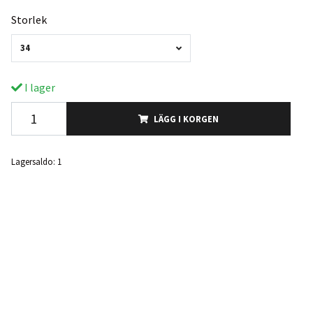
Storlek
34
I lager
LÄGG I KORGEN
Lagersaldo:
1