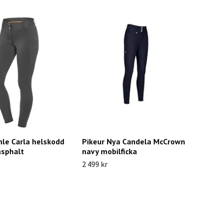
le Carla helskodd
Pikeur Nya Candela McCrown
asphalt
navy mobilficka
2 499 kr