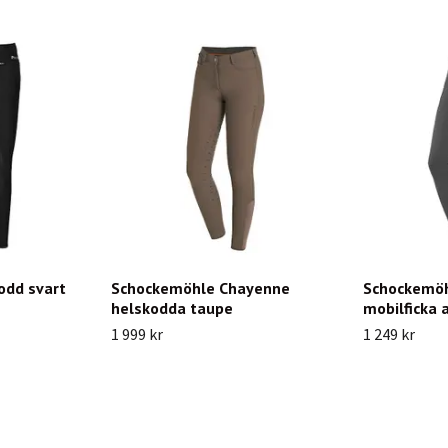
odd svart
Schockemöhle Chayenne
Schockemöh
helskodda taupe
mobilficka 
1 999 kr
1 249 kr