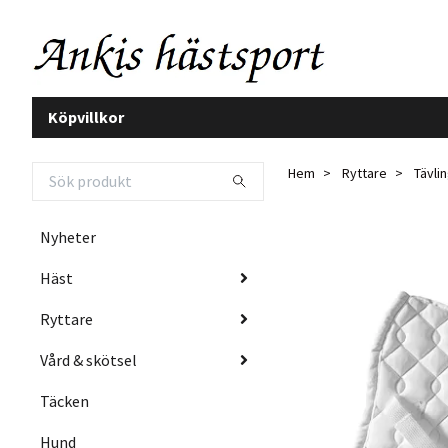
Köpvillkor
Hem
Ryttare
Tävli
Nyheter
Häst
Ryttare
Vård & skötsel
Täcken
Hund