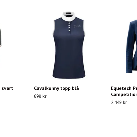
 svart
Cavalkonny topp blå
Equetech P
Competition
699 kr
2 449 kr