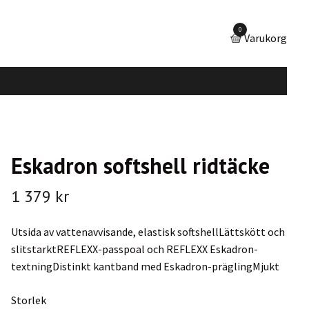
0
Varukorg
Eskadron softshell ridtäcke
1 379 kr
Utsida av vattenavvisande, elastisk softshellLättskött och
slitstarktREFLEXX-passpoal och REFLEXX Eskadron-
textningDistinkt kantband med Eskadron-präglingMjukt
Storlek