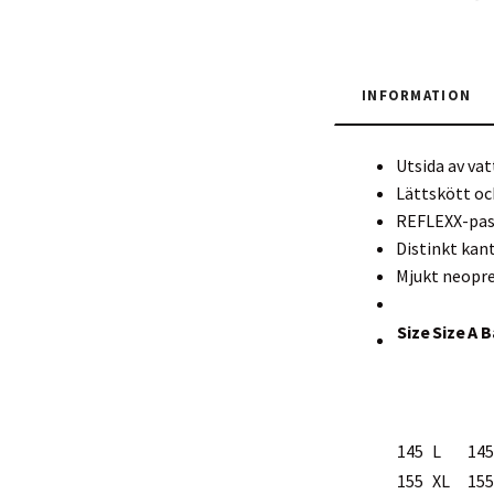
INFORMATION
Utsida av vat
Lättskött oc
REFLEXX-pas
Distinkt ka
Mjukt neopr
Size
Size
A B
145
L
145
155
XL
155