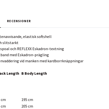
RECENSIONER
tenavvisande, elastisk softshell
h slitstarkt
spoal och REFLEXX Eskadron-textning
ntband med Eskadron-prägling
envaddering vid manken med kardborrknäppningar
ack Length
B Body Length
 cm
195 cm
 cm
205 cm