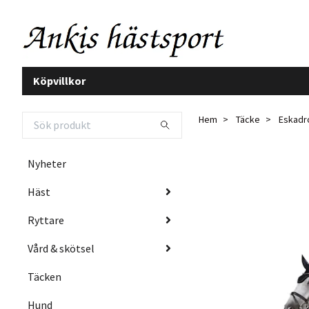
Köpvillkor
Hem
Täcke
Eskadro
Nyheter
Häst
Ryttare
Vård & skötsel
Täcken
Hund