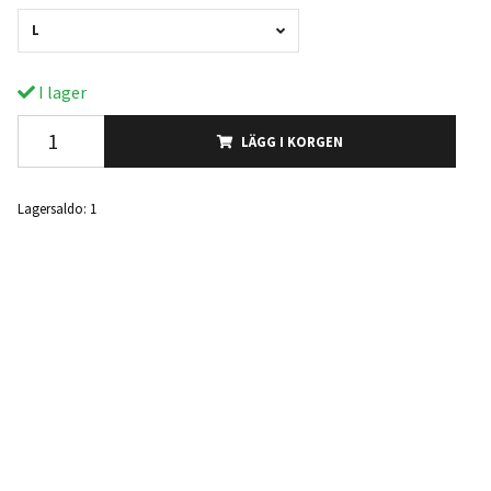
L
I lager
LÄGG I KORGEN
Lagersaldo:
1