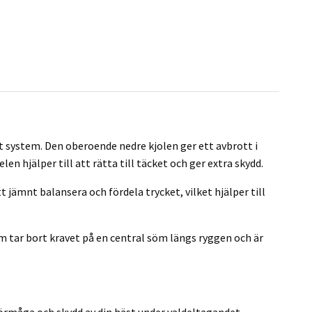
 system. Den oberoende nedre kjolen ger ett avbrott i
n hjälper till att rätta till täcket och ger extra skydd.
 jämnt balansera och fördela trycket, vilket hjälper till
om tar bort kravet på en central söm längs ryggen och är
förmåga och skydd av din häst under valdeltagandet.