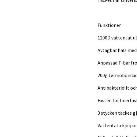
Funktioner
1200D vattentät u
Avtagbar hals med
Anpassad T-bar fr
200g termobondad 
Antibakteriellt och
Fästen för linerfä
3 stycken täckes g
Vattentäta kjolpan