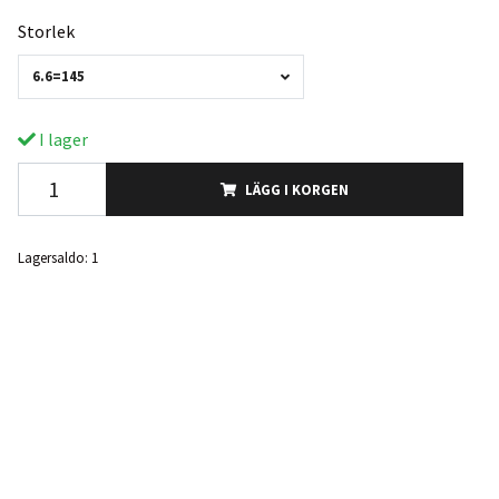
Storlek
6.6=145
I lager
LÄGG I KORGEN
Lagersaldo:
1