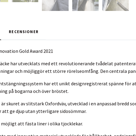
RECENSIONER
nnovation Gold Award 2021
äcke har utvecklats med ett revolutionerande tvådelat patenterat
nningar och möjliggör ett större rörelseomfång. Den centrala panele
ontstängningssystem har ett unikt designregistrerat spänne för att
ning på bogarna och över bröstet.
 är skuret av slitstark Oxfordväv, utvecklad i en anpassad bredd s
ör att ge djup utan ytterligare sidosömmar.
möjligt att fästa liner i olika tjocklekar.
kats med innovativa material utvecklade för hållbarhet, andnings