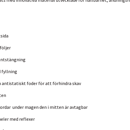
tsida
följer
ontstängning
fyllning
 antistatiskt foder för att förhindra skav
sten
jordar under magen den i mitten är avtagbar
eler med reflexer