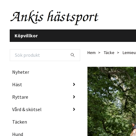
Köpvillkor
Hem
Täcke
Lemieux
Nyheter
Häst
Ryttare
Vård & skötsel
Täcken
Hund