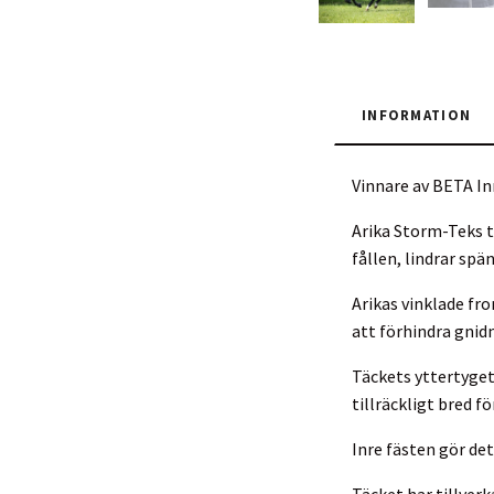
INFORMATION
Vinnare av BETA I
Arika Storm-Teks t
fållen, lindrar spä
Arikas vinklade fr
att förhindra gnid
Täckets yttertyget
tillräckligt bred f
Inre fästen gör det 
Täcket har tillver