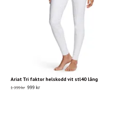
Ariat Tri faktor helskodd vit stl40 lång
M
999 kr
7
1 399 kr