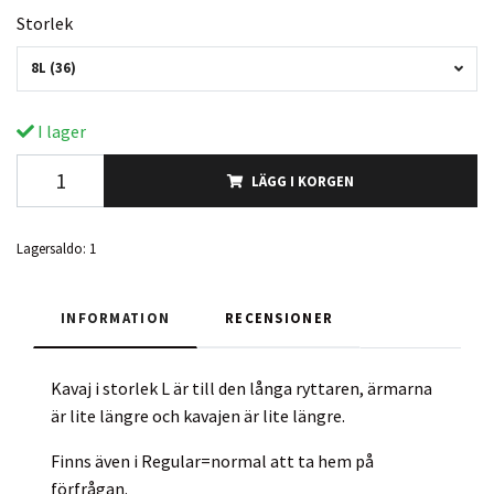
Storlek
8L (36)
I lager
LÄGG I KORGEN
Lagersaldo:
1
INFORMATION
RECENSIONER
Kavaj i storlek L är till den långa ryttaren, ärmarna
är lite längre och kavajen är lite längre.
Finns även i Regular=normal att ta hem på
förfrågan.